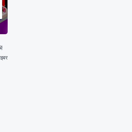
ें
साइबर