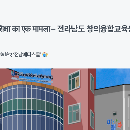
थाम शिक्षा का एक मामला – 전라남도 창의융합교
ीवन के लिए ‘전남메타스쿨’