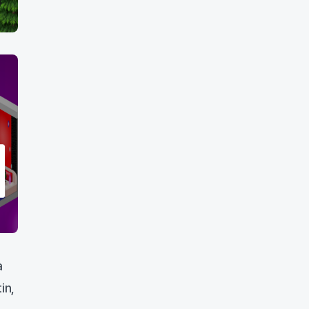
a
in,