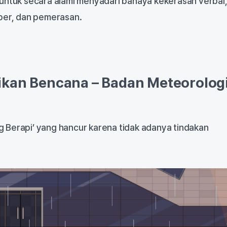
 untuk secara alami menyadari bahaya kekerasan verbal
iber, dan pemerasan.
ikan Bencana – Badan Meteorolog
 Berapi’ yang hancur karena tidak adanya tindakan