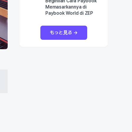
Beginilah Cara Paybook
Memasarkannya di
Paybook World di ZEP
もっと見る →