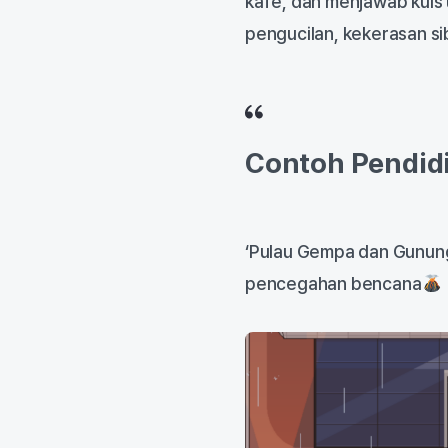
kafe, dan menjawab kuis
pengucilan, kekerasan s
Contoh Pendid
‘Pulau Gempa dan Gunung
pencegahan bencana