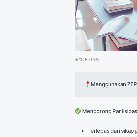
출처 : Pixabay
Menggunakan ZEP u
Mendorong Partisipasi
Terlepas dari sika