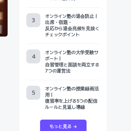
オンライン塾の退会防止｜
出席・宿題・
反応から退会兆候を見抜く
チェックポイント
オンライン塾の大学受験サ
ポート｜
自習管理と面談を両立する
7つの運営法
オンライン塾の授業録画活
用｜
復習率を上げる5つの配信
ルールと見返し導線
、
もっと見る →