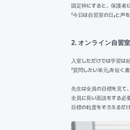
固定枠にすると、保護者
「今日は自習室の日」と声
2. オンライン自
入室しただけでは学習は始
「質問したい単元」を短く
先生は全員の目標を見て
全員に長い面談をする必
目標の粒度をそろえるだ