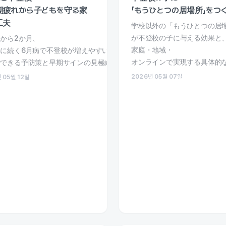
期疲れから子どもを守る家
「もうひとつの居場所」をつ
工夫
学校以外の「もうひとつの居
が不登校の子に与える効果と
から2か月、
家庭・地域・
に続く6月病で不登校が増えやすい時期。
オンラインで実現する具体的
でできる予防策と早期サインの見極め方を解説します。
2026년 05월 07일
 05월 12일