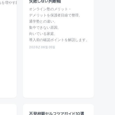
失敗しない判断軸
込を増やす募集導線を解説。
、
オンライン塾のメリット・
。
デメリットを保護者目線で整理。
通学塾との違い、
集中できない原因、
向いている家庭、
導入前の確認ポイントを解説します。
2026년 06월 05일
不登校親セルフケアガイド10選