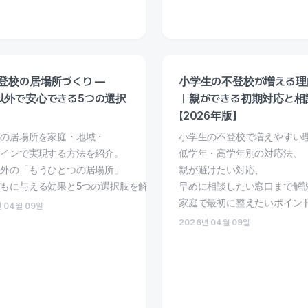
登校の居場所づくり —
小学生の不登校が増える理
以外で安心できる5つの選択
｜親ができる初期対応と相
【2026年版】
校の居場所を家庭・地域・
小学生の不登校で増えやすい
ラインで実現する方法を紹介。
低学年・高学年別の対応法、
以外の「もうひとつの居場所」
親が避けたい対応、
もに与える効果と5つの選択肢を解説します。
早めに相談したい窓口まで解
家庭で最初に整えたいポイン
 04월 09일
します。
2026년 04월 09일