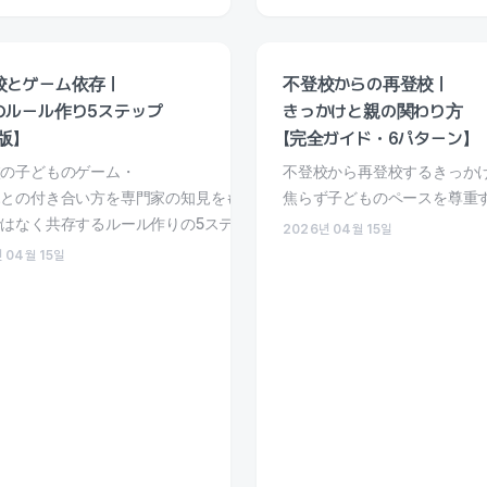
校とゲーム依存｜
不登校からの再登校｜
のルール作り5ステップ
きっかけと親の関わり方
版】
【完全ガイド・6パターン】
法を解説。
校の子どものゲーム・
不登校から再登校するきっか
ホとの付き合い方を専門家の知見をもとに解説。
焦らず子どものペースを尊重
はなく共存するルール作りの5ステップを紹介します。
2026년 04월 15일
 04월 15일