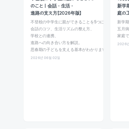
のこと｜会話・生活・
新学
進路の支え方【2026年版】
庭の
不登校の中学生に親ができることを5つに整理し、
新学期
会話のコツ、生活リズムの整え方、
五月病
学校との連携、
家庭
進路への向き合い方を解説。
2026년
思春期の子どもを支える基本がわかります。
2026년 06월 02일