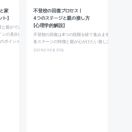
と家
不登校の回復プロセス｜
ント】
4つのステージと親の接し方
【心理学的解説】
響と親ができるケア方法を解説。
インの見分け方と、
不登校の回復は4つの段階を経て進みます。
つのポイントを紹介します。
各ステージの特徴と親が心がけたい接し方を心理学の
2026년 04월 20일