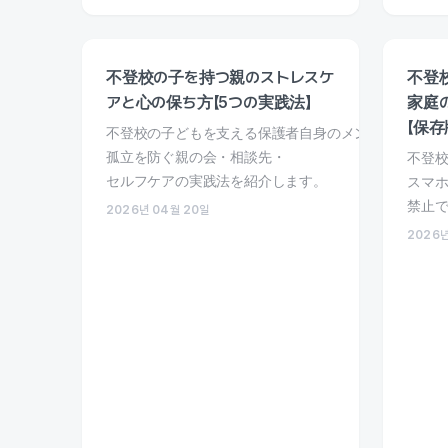
不登校の子を持つ親のストレスケ
不登
アと心の保ち方【5つの実践法】
家庭
【保存
不登校の子どもを支える保護者自身のメンタルケア方
孤立を防ぐ親の会・相談先・
不登
セルフケアの実践法を紹介します。
スマ
禁止で
2026년 04월 20일
2026년