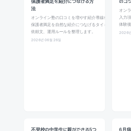
保護者満足を紹介につなげる方
のコ
法
オン
入力
オンライン塾の口コミを増やす紹介導線を解説。
体験後
保護者満足を自然な紹介につなげるタイミング、
依頼文、運用ルールを整理します。
2026년
2026년 06월 26일
不登校の中学生に親ができる5つ
6月病