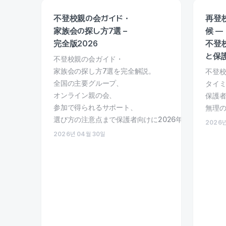
不登校親の会ガイド・
再登
家族会の探し方7選 –
候 —
完全版2026
不登
と保
不登校親の会ガイド・
家族会の探し方7選を完全解説。
不登校
全国の主要グループ、
タイ
オンライン親の会、
保護
参加で得られるサポート、
無理
選び方の注意点まで保護者向けに2026年版で整理。
2026년
2026년 04월 30일