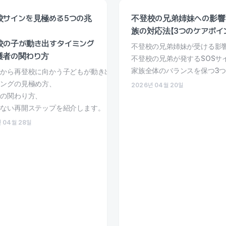
校サインを見極める5つの兆
不登校の兄弟姉妹への影響
族の対応法【3つのケアポイ
校の子が動き出すタイミング
不登校の兄弟姉妹が受ける影
護者の関わり方
不登校の兄弟が発するSOSサ
家族全体のバランスを保つ3
から再登校に向かう子どもが動き出す5つのサインを解説。
ミングの見極め方、
2026년 04월 20일
者の関わり方、
のない再開ステップを紹介します。
 04월 28일