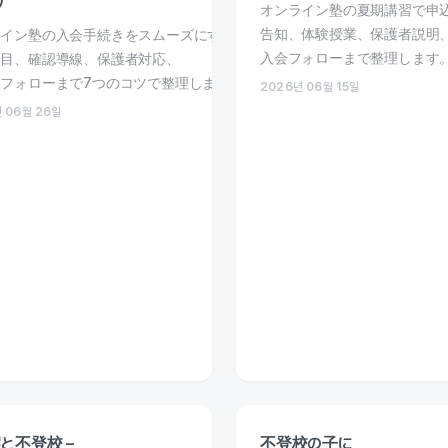
ツ
オンライン塾の夏期講習で申
告知、体験授業、保護者説明
ライン塾の入会手続きをスムーズにする申込フォーム設計を解説。
入会フォローまで整理します
項目、確認導線、保護者対応、
フォローまで7つのコツで整理します。
2026년 06월 15일
 06월 26일
と不登校 –
不登校の子に