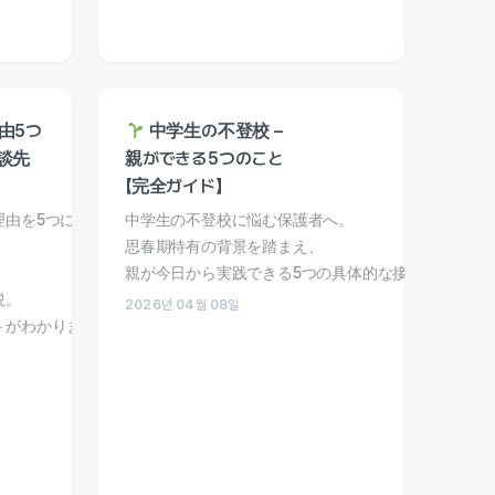
由5つ
中学生の不登校 –
談先
親ができる5つのこと
【完全ガイド】
理由を5つに整理し、
中学生の不登校に悩む保護者へ。
思春期特有の背景を踏まえ、
親が今日から実践できる5つの具体的な接し方と支援
説。
2026년 04월 08일
トがわかります。