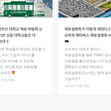
적인 대학교 채용 박람회 는
채용설명회가 이렇게 재밌다고
그만! 요즘 대학교들은 다
슈퍼캣 메타버스 채용설명회 in
’한대
대학 학생들이 취업에 성공할 수
슈퍼캣이 새로운 형태의
, 우리 기업의 이미지를
채용설명회를 통해 700여 명이
으로 보여줄 수 있도록
사람들을 불러모았습니다! 바
는 색다른 채용 박람회를
ZEP에서 진행한 메타버스
보세요!
채용설명회였는데요, 함께 둘
가실까요?
 10월 08일
2023년 10월 04일