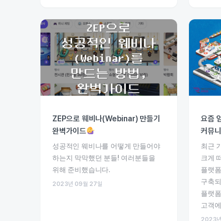
ZEP으로 웨비나(Webinar) 만들기
요즘 
완벽가이드
커뮤니
성공적인 웨비나를 어떻게 만들어야
최근 
하는지 막막했던 분들! 여러분들을
크게 
위해 준비했습니다.
플랫폼
구축되
2023년 09월 27일
플랫폼
고객에
2023년