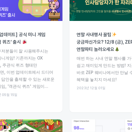
P 업데이트] 공식 미니 게임
연말 사내행사 꿀팁
식 퀴즈’ 출시
궁금하신가요? 12/8 (금), ZE
연말파티 놀러오세요
유저분들이 잘 사용해주시는
미니게임! 기존까지는 OX
매번 하는 사내 연말 행사를 가
, 주관식 퀴즈 형태만
쉽고 재미있게 만드는 방법! 지
면, 이번 업데이트에서 드디어
바로 ZEP 웨비나에서만 만날 
 답안을 출제할 수 있는 새로운
혜택을 놓치지 마세요!
게임, '객관식 퀴즈' 게임이…
2023년 12월 01일
 05월 15일