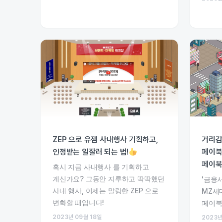
ZEP 으로 유잼 사내행사 기획하고,
거리감
인정받는 일잘러 되는 법!
페이북
페이북월
혹시 지금 사내행사 를 기획하고
계신가요? 그동안 지루하고 딱딱했던
'금융
사내 행사, 이제는 말랑한 ZEP 으로
MZ세
변화할 때입니다!
페이북
2023년 09월 18일
2023년