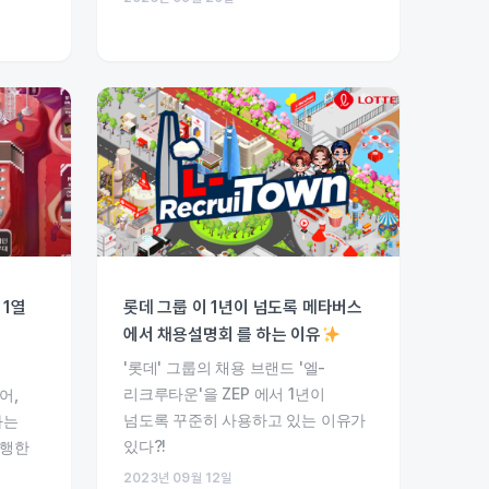
 1열
롯데 그룹 이 1년이 넘도록 메타버스
에서 채용설명회 를 하는 이유
'롯데' 그룹의 채용 브랜드 '엘-
리크루타운'을 ZEP 에서 1년이
어,
넘도록 꾸준히 사용하고 있는 이유가
하는
있다?!
진행한
2023년 09월 12일