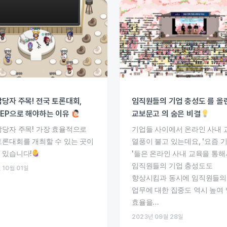
담당자 주목! 전국 토론대회,
임직원들의 기업 충성도 를 올
ZEP으로 해야하는 이유
교보문고 의 숨은 비결
담당자 주목! 가장 효율적으로
기업들 사이에서 온라인 사내 
토론대회를 개최할 수 있는 곳이
열풍이 불고 있는데요, '요즘 
 있습니다!
'들은 온라인 사내 교육을 통해
임직원들의 기업 충성도도
 10월 01일
향상시킴과 동시에 임직원들의
업무에 대한 집중도 역시 높여
효율을…
2023년 09월 28일