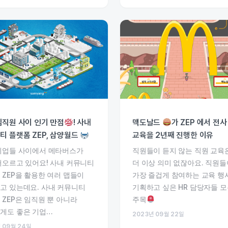
임직원 사이 인기 만점
! 사내
맥도날드
가 ZEP 에서 전사
티 플랫폼 ZEP, 삼양월드
교육을 2년째 진행한 이유
기업들 사이에서 메타버스가
직원들이 듣지 않는 직원 교육
떠오르고 있어요! 사내 커뮤니티
더 이상 의미 없잖아요. 직원들
 ZEP을 활용한 여러 맵들이
가장 즐겁게 참여하는 교육 행
고 있는데요. 사내 커뮤니티
기획하고 싶은 HR 담당자들 
 ZEP은 임직원 뿐 아니라
주목
게도 좋은 기업…
2023년 09월 22일
 09월 24일