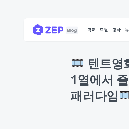
학교
학원
행사
텐트영화제
1열에서 
패러다임