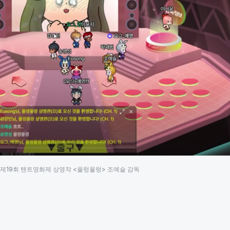
제19회 텐트영화제 상영작 <울렁울렁> 조예슬 감독