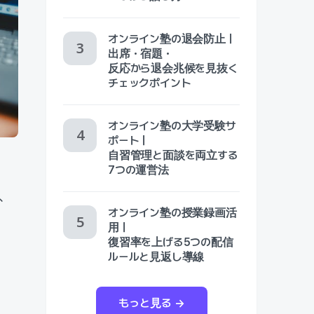
オンライン塾の退会防止｜
出席・宿題・
反応から退会兆候を見抜く
チェックポイント
オンライン塾の大学受験サ
ポート｜
自習管理と面談を両立する
7つの運営法
、
オンライン塾の授業録画活
用｜
復習率を上げる5つの配信
ルールと見返し導線
もっと見る →