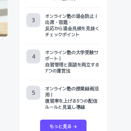
オンライン塾の退会防止｜
出席・宿題・
反応から退会兆候を見抜く
チェックポイント
オンライン塾の大学受験サ
ポート｜
自習管理と面談を両立する
7つの運営法
オンライン塾の授業録画活
用｜
復習率を上げる5つの配信
ルールと見返し導線
、
もっと見る →