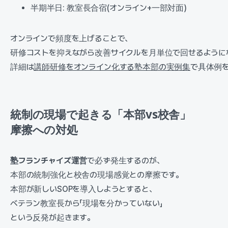
半期半日: 教室長合宿(オンライン+一部対面)
オンラインで頻度を上げることで、
研修コストを抑えながら改善サイクルを月単位で回せるように
詳細は
講師研修をオンライン化する塾本部の実例集
で具体例
統制の現場で起きる「本部vs校舎」
摩擦への対処
塾フランチャイズ運営
で必ず発生するのが、
本部の統制強化と校舎の現場感覚との摩擦です。
本部が新しいSOPを導入しようとすると、
ベテラン教室長から「現場を分かっていない」
という反発が起きます。